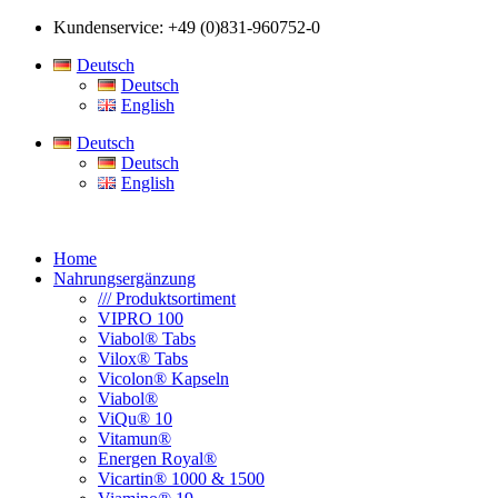
Kundenservice: +49 (0)831-960752-0
Deutsch
Deutsch
English
Deutsch
Deutsch
English
Home
Nahrungsergänzung
/// Produktsortiment
VIPRO 100
Viabol® Tabs
Vilox® Tabs
Vicolon® Kapseln
Viabol®
ViQu® 10
Vitamun®
Energen Royal®
Vicartin® 1000 & 1500