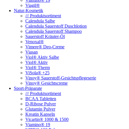
Viamino® 19
Viagil®
Natur-Kosmetik
/// Produktsortiment
Calendula Salbe
Calendula Sauerstoff Duschlotion
Calendula Sauerstoff Shampoo
Sauerstoff Kräuter-Öl
Venoxal®
Vimere® Deo-Creme
Viasan
Viol® Aktiv Salbe
Viol® Aktiv
Viol® Therm
ViSola® +25
Vinoy® Sauerstoff-Gesichtspflegeserie
Vinoy® Gesichtscreme
Sport-Präparate
/// Produktsortiment
BCAA Tabletten
D-Ribose Pulver
Glutamin Pulver
Kreatin Kapseln
Vicartin® 1000 & 1500
Viamino® 19