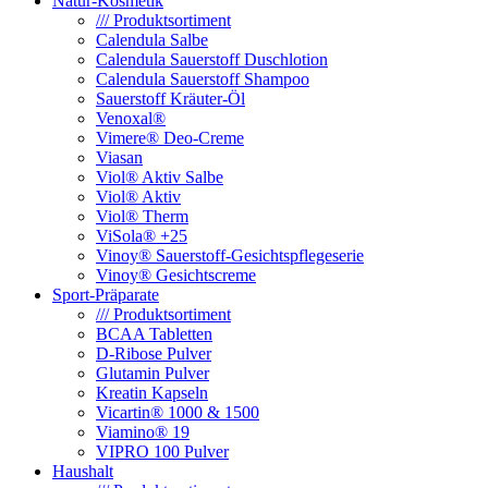
Natur-Kosmetik
/// Produktsortiment
Calendula Salbe
Calendula Sauerstoff Duschlotion
Calendula Sauerstoff Shampoo
Sauerstoff Kräuter-Öl
Venoxal®
Vimere® Deo-Creme
Viasan
Viol® Aktiv Salbe
Viol® Aktiv
Viol® Therm
ViSola® +25
Vinoy® Sauerstoff-Gesichtspflegeserie
Vinoy® Gesichtscreme
Sport-Präparate
/// Produktsortiment
BCAA Tabletten
D-Ribose Pulver
Glutamin Pulver
Kreatin Kapseln
Vicartin® 1000 & 1500
Viamino® 19
VIPRO 100 Pulver
Haushalt