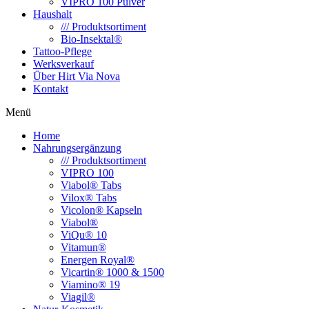
VIPRO 100 Pulver
Haushalt
/// Produktsortiment
Bio-Insektal®
Tattoo-Pflege
Werksverkauf
Über Hirt Via Nova
Kontakt
Menü
Home
Nahrungsergänzung
/// Produktsortiment
VIPRO 100
Viabol® Tabs
Vilox® Tabs
Vicolon® Kapseln
Viabol®
ViQu® 10
Vitamun®
Energen Royal®
Vicartin® 1000 & 1500
Viamino® 19
Viagil®