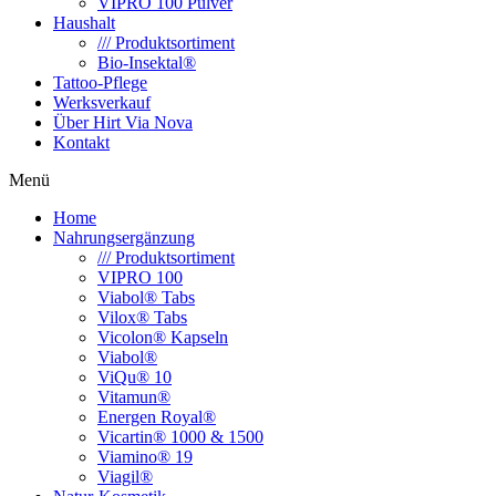
VIPRO 100 Pulver
Haushalt
/// Produktsortiment
Bio-Insektal®
Tattoo-Pflege
Werksverkauf
Über Hirt Via Nova
Kontakt
Menü
Home
Nahrungsergänzung
/// Produktsortiment
VIPRO 100
Viabol® Tabs
Vilox® Tabs
Vicolon® Kapseln
Viabol®
ViQu® 10
Vitamun®
Energen Royal®
Vicartin® 1000 & 1500
Viamino® 19
Viagil®