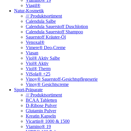
Viamino® 19
Viagil®
Natur-Kosmetik
/// Produktsortiment
Calendula Salbe
Calendula Sauerstoff Duschlotion
Calendula Sauerstoff Shampoo
Sauerstoff Kräuter-Öl
Venoxal®
Vimere® Deo-Creme
Viasan
Viol® Aktiv Salbe
Viol® Aktiv
Viol® Therm
ViSola® +25
Vinoy® Sauerstoff-Gesichtspflegeserie
Vinoy® Gesichtscreme
Sport-Präparate
/// Produktsortiment
BCAA Tabletten
D-Ribose Pulver
Glutamin Pulver
Kreatin Kapseln
Vicartin® 1000 & 1500
Viamino® 19