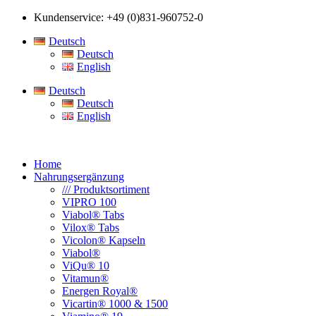
Kundenservice: +49 (0)831-960752-0
Deutsch
Deutsch
English
Deutsch
Deutsch
English
Home
Nahrungsergänzung
/// Produktsortiment
VIPRO 100
Viabol® Tabs
Vilox® Tabs
Vicolon® Kapseln
Viabol®
ViQu® 10
Vitamun®
Energen Royal®
Vicartin® 1000 & 1500