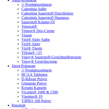
Natur-Kosmetik
/// Produktsortiment
Calendula Salbe
Calendula Sauerstoff Duschlotion
Calendula Sauerstoff Shampoo
Sauerstoff Kräuter-Öl
Venoxal®
Vimere® Deo-Creme
Viasan
Viol® Aktiv Salbe
Viol® Aktiv
Viol® Therm
ViSola® +25
Vinoy® Sauerstoff-Gesichtspflegeserie
Vinoy® Gesichtscreme
Sport-Präparate
/// Produktsortiment
BCAA Tabletten
D-Ribose Pulver
Glutamin Pulver
Kreatin Kapseln
Vicartin® 1000 & 1500
Viamino® 19
VIPRO 100 Pulver
Haushalt