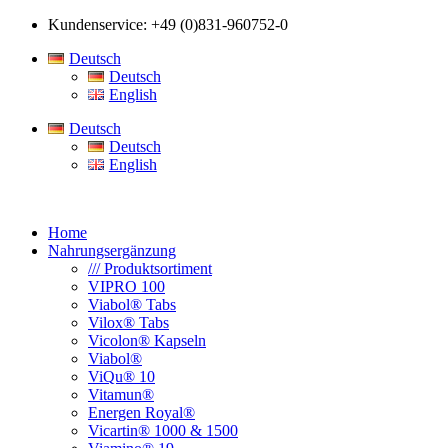
Kundenservice: +49 (0)831-960752-0
Deutsch
Deutsch
English
Deutsch
Deutsch
English
Home
Nahrungsergänzung
/// Produktsortiment
VIPRO 100
Viabol® Tabs
Vilox® Tabs
Vicolon® Kapseln
Viabol®
ViQu® 10
Vitamun®
Energen Royal®
Vicartin® 1000 & 1500